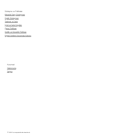
Sözleşme ve Politikalar
Mesafeli Satış Sözleşmesi
Üyelik Sözleşmesi
Teslimat ve İade
İptal ve İade Koşulları
Çerez Politikası
Gizlilik ve Güvenlik Politikası
Kişisel Verilerin Korunması Kanunu
Kurumsal
Hakkımızda
İletişim
© 2026 Sumaiya tarafından tasarlandı.