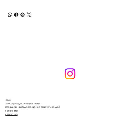
İletişim
VAW Organizasyon & Çicekçilik & Çikolata
İSTİKLAL MAH. BAĞLAR CAD. NO: 93 B SERDİVAN/ SAKARYA
0 541 578 8952
0 850 303 1078