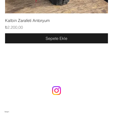
Kalbin Zarafeti Antoryum
Fiyat
₺2.200,00
Sepete Ekle
İletişim