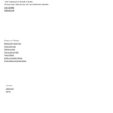
VAW Organizasyon & Çicekçilik & Çikolata
İSTİKLAL MAH. BAĞLAR CAD. NO: 93 B SERDİVAN/ SAKARYA
0 541 578 8952
0 850 303 1078
Sözleşme ve Politikalar
Mesafeli Satış Sözleşmesi
Üyelik Sözleşmesi
Teslimat ve İade
İptal ve İade Koşulları
Çerez Politikası
Gizlilik ve Güvenlik Politikası
Kişisel Verilerin Korunması Kanunu
Kurumsal
Hakkımızda
İletişim