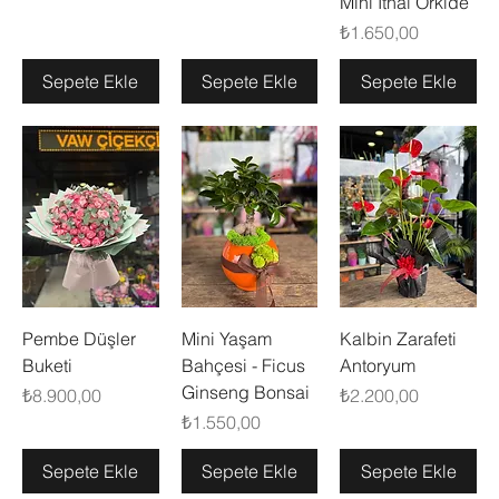
Mini İthal Orkide
Fiyat
₺1.650,00
Sepete Ekle
Sepete Ekle
Sepete Ekle
Pembe Düşler
Mini Yaşam
Kalbin Zarafeti
Buketi
Bahçesi - Ficus
Antoryum
Ginseng Bonsai
Fiyat
Fiyat
₺8.900,00
₺2.200,00
Fiyat
₺1.550,00
Sepete Ekle
Sepete Ekle
Sepete Ekle