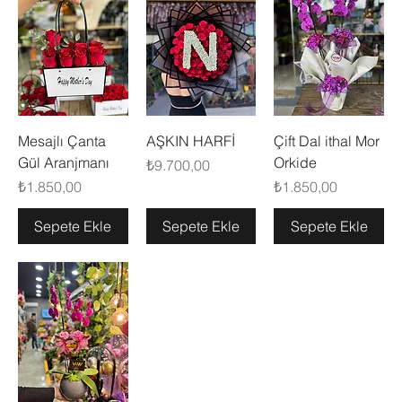
Mesajlı Çanta
AŞKIN HARFİ
Çift Dal ithal Mor
Gül Aranjmanı
Orkide
Fiyat
₺9.700,00
Fiyat
Fiyat
₺1.850,00
₺1.850,00
Sepete Ekle
Sepete Ekle
Sepete Ekle