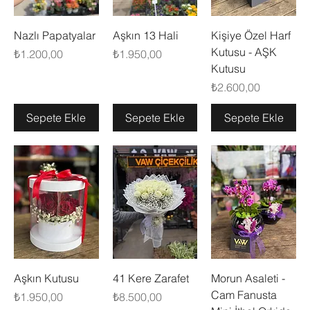
Nazlı Papatyalar
Aşkın 13 Hali
Kişiye Özel Harf
Kutusu - AŞK
Fiyat
Fiyat
₺1.200,00
₺1.950,00
Kutusu
Fiyat
₺2.600,00
Sepete Ekle
Sepete Ekle
Sepete Ekle
Aşkın Kutusu
41 Kere Zarafet
Morun Asaleti -
Cam Fanusta
Fiyat
Fiyat
₺1.950,00
₺8.500,00