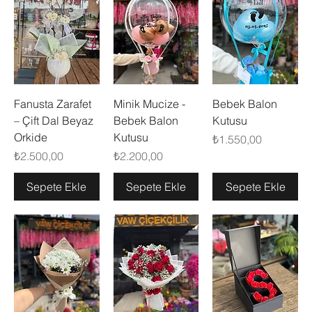
Fanusta Zarafet
Minik Mucize -
Bebek Balon
– Çift Dal Beyaz
Bebek Balon
Kutusu
Orkide
Kutusu
Fiyat
₺1.550,00
Fiyat
Fiyat
₺2.500,00
₺2.200,00
Sepete Ekle
Sepete Ekle
Sepete Ekle