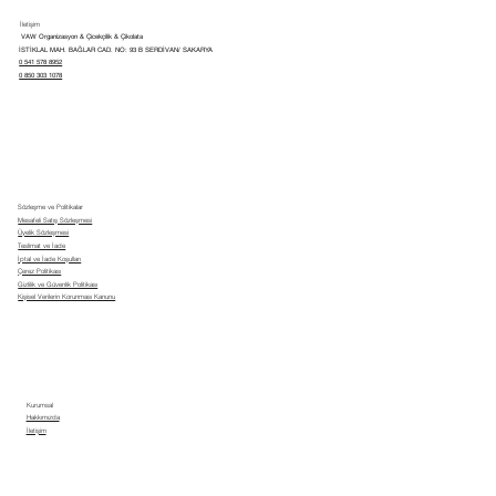
İletişim
VAW Organizasyon & Çicekçilik & Çikolata
İSTİKLAL MAH. BAĞLAR CAD. NO: 93 B SERDİVAN/ SAKARYA
0 541 578 8952
0 850 303 1078
Sözleşme ve Politikalar
Mesafeli Satış Sözleşmesi
Üyelik Sözleşmesi
Teslimat ve İade
İptal ve İade Koşulları
Çerez Politikası
Gizlilik ve Güvenlik Politikası
Kişisel Verilerin Korunması Kanunu
Kurumsal
Hakkımızda
İletişim