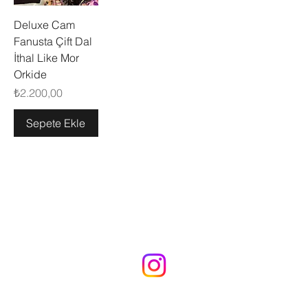
Deluxe Cam
Fanusta Çift Dal
İthal Like Mor
Orkide
Fiyat
₺2.200,00
Sepete Ekle