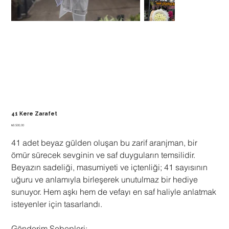
41 Kere Zarafet
Fiyat
₺8.500,00
41 adet beyaz gülden oluşan bu zarif aranjman, bir
ömür sürecek sevginin ve saf duyguların temsilidir.
Beyazın sadeliği, masumiyeti ve içtenliği; 41 sayısının
uğuru ve anlamıyla birleşerek unutulmaz bir hediye
sunuyor. Hem aşkı hem de vefayı en saf haliyle anlatmak
isteyenler için tasarlandı.
Gönderim Sebepleri: