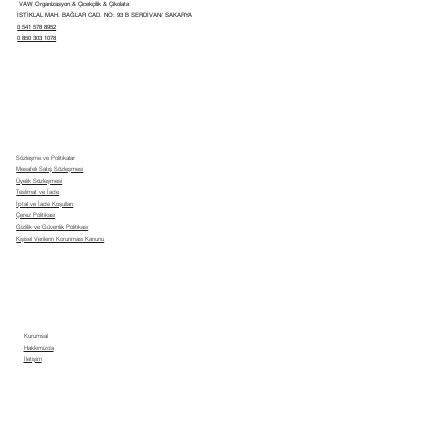
VAW Organizasyon & Çicekçilik & Çikolata
İSTİKLAL MAH. BAĞLAR CAD. NO: 93 B SERDİVAN/ SAKARYA
0 541 578 8952
0 850 303 1078
Sözleşme ve Politikalar
Mesafeli Satış Sözleşmesi
Üyelik Sözleşmesi
Teslimat ve İade
İptal ve İade Koşulları
Çerez Politikası
Gizlilik ve Güvenlik Politikası
Kişisel Verilerin Korunması Kanunu
Kurumsal
Hakkımızda
İletişim