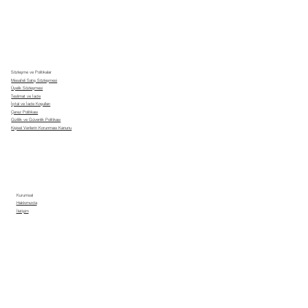
Sözleşme ve Politikalar
Mesafeli Satış Sözleşmesi
Üyelik Sözleşmesi
Teslimat ve İade
İptal ve İade Koşulları
Çerez Politikası
Gizlilik ve Güvenlik Politikası
Kişisel Verilerin Korunması Kanunu
Kurumsal
Hakkımızda
İletişim