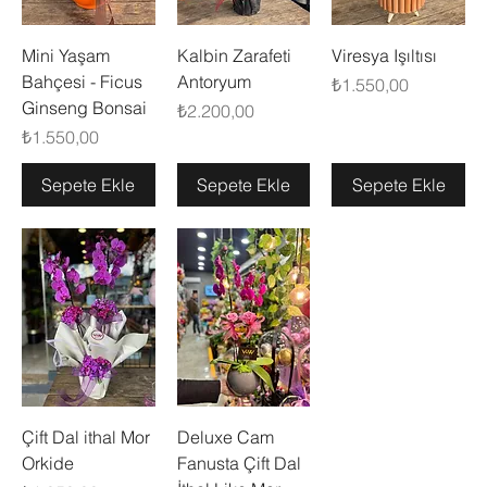
Mini Yaşam
Kalbin Zarafeti
Viresya Işıltısı
Bahçesi - Ficus
Antoryum
Fiyat
₺1.550,00
Ginseng Bonsai
Fiyat
₺2.200,00
Fiyat
₺1.550,00
Sepete Ekle
Sepete Ekle
Sepete Ekle
Çift Dal ithal Mor
Deluxe Cam
Orkide
Fanusta Çift Dal