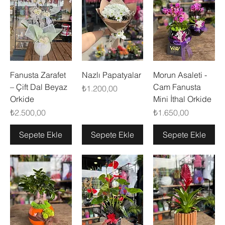
Fanusta Zarafet
Nazlı Papatyalar
Morun Asaleti -
– Çift Dal Beyaz
Cam Fanusta
Fiyat
₺1.200,00
Orkide
Mini İthal Orkide
Fiyat
Fiyat
₺2.500,00
₺1.650,00
Sepete Ekle
Sepete Ekle
Sepete Ekle