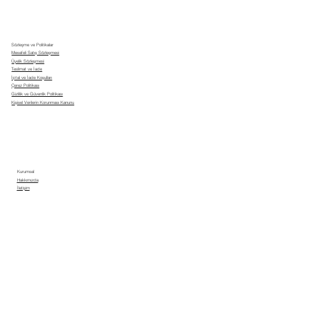
Sözleşme ve Politikalar
Mesafeli Satış Sözleşmesi
Üyelik Sözleşmesi
Teslimat ve İade
İptal ve İade Koşulları
Çerez Politikası
Gizlilik ve Güvenlik Politikası
Kişisel Verilerin Korunması Kanunu
Kurumsal
Hakkımızda
İletişim