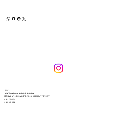
İletişim
VAW Organizasyon & Çicekçilik & Çikolata
İSTİKLAL MAH. BAĞLAR CAD. NO: 93 B SERDİVAN/ SAKARYA
0 541 578 8952
0 850 303 1078