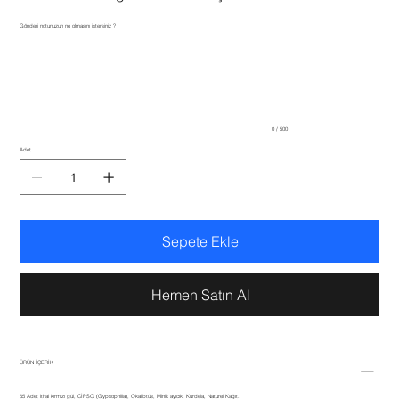
Gönderi notunuzun ne olmasını istersiniz ?
Maksimum
500
karakter.
0 / 500
Adet
Sepete Ekle
Hemen Satın Al
ÜRÜN İÇERİK
65 Adet ithal kırmızı gül, CİPSO (Gypsophilla), Okaliptüs, Minik ayıcık, Kurdela, Naturel Kağıt.