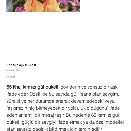
Sonsuz Aşk Buketi
Stok
Stok kodu:
65vip
kodu:
Fiyat
65vip
₺12.500,00
65 ithal kırmızı gül buketi:
çok derin ve sonsuz bir aşkı
ifade eder. Özellikle bu sayıda gül, "sana olan sevgim,
sürekli ve her durumda artarak devam edecek" veya
"aşkımızın hiç bitmeyecek bir yolculuk olduğunu" ifade
eden anlamlı bir mesaj taşır. Bu nedenle 65 kırmızı gül
buketi, güçlü bir sevgiyi ifade etmek ya da özel modeller
olan sınırsız bağlılık bildirmek için tercih edilir.